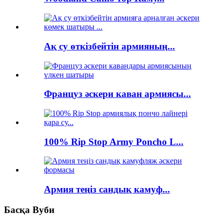
Ақ су өткізбейтін армияның...
Француз әскери каван армиясы...
100% Rip Stop Army Poncho L...
Армия теңіз сандық камуф...
Басқа Вуби