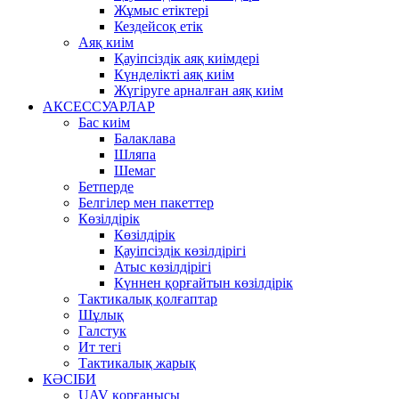
Жұмыс етіктері
Кездейсоқ етік
Аяқ киім
Қауіпсіздік аяқ киімдері
Күнделікті аяқ киім
Жүгіруге арналған аяқ киім
АКСЕССУАРЛАР
Бас киім
Балаклава
Шляпа
Шемаг
Бетперде
Белгілер мен пакеттер
Көзілдірік
Көзілдірік
Қауіпсіздік көзілдірігі
Атыс көзілдірігі
Күннен қорғайтын көзілдірік
Тактикалық қолғаптар
Шұлық
Галстук
Ит тегі
Тактикалық жарық
КӘСІБИ
UAV қорғанысы