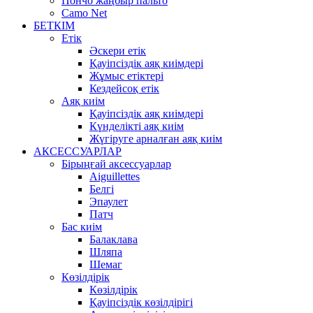
Пончо жаңбыр пальто
Camo Net
БЕТКІМ
Етік
Әскери етік
Қауіпсіздік аяқ киімдері
Жұмыс етіктері
Кездейсоқ етік
Аяқ киім
Қауіпсіздік аяқ киімдері
Күнделікті аяқ киім
Жүгіруге арналған аяқ киім
АКСЕССУАРЛАР
Бірыңғай аксессуарлар
Aiguillettes
Белгі
Эпаулет
Патч
Бас киім
Балаклава
Шляпа
Шемаг
Көзілдірік
Көзілдірік
Қауіпсіздік көзілдірігі