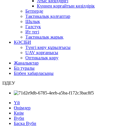
Атыс көзілдірігі
Күннен қорғайтын көзілдірік
Бетперде
Тактикалық қолғаптар
Шұлық
Галстук
Ит тегі
Тактикалық жарық
КӘСІБИ
Түнгі көру құрылғысы
UAV қорғанысы
Оптикалық көру
Жаңалықтар
Біз туралы
Бізбен хабарласыңы
ІЗДЕУ
Үй
Өнімдер
Киім
Вуби
Басқа Вуби