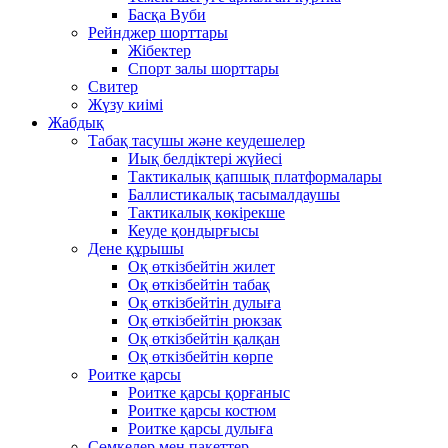
Басқа Вуби
Рейнджер шорттары
Жібектер
Спорт залы шорттары
Свитер
Жүзу киімі
Жабдық
Табақ тасушы және кеудешелер
Иық белдіктері жүйесі
Тактикалық қапшық платформалары
Баллистикалық тасымалдаушы
Тактикалық көкірекше
Кеуде қондырғысы
Дене құрышы
Оқ өткізбейтін жилет
Оқ өткізбейтін табақ
Оқ өткізбейтін дулыға
Оқ өткізбейтін рюкзак
Оқ өткізбейтін қалқан
Оқ өткізбейтін көрпе
Роитке қарсы
Роитке қарсы қорғаныс
Роитке қарсы костюм
Роитке қарсы дулыға
Сөмкелер мен пакеттер