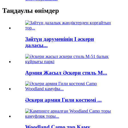
Таңдаулы өнімдер
Зәйтүн дәруменінің I әскери
даласы...
Армия Жасыл Әскери стиль М...
Әскери армия Гили костюмі ...
Woodland Camo тор Каму...