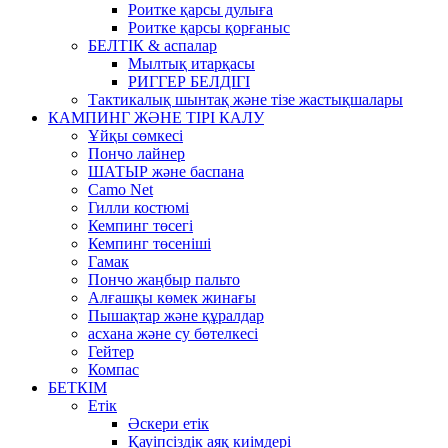
Роитке қарсы дулыға
Роитке қарсы қорғаныс
БЕЛТІК & аспалар
Мылтық итарқасы
РИГГЕР БЕЛДІГІ
Тактикалық шынтақ және тізе жастықшалары
КАМПИНГ ЖӘНЕ ТІРІ КАЛУ
Ұйқы сөмкесі
Пончо лайнер
ШАТЫР және баспана
Camo Net
Гилли костюмі
Кемпинг төсегі
Кемпинг төсеніші
Гамак
Пончо жаңбыр пальто
Алғашқы көмек жинағы
Пышақтар және құралдар
асхана және су бөтелкесі
Гейтер
Компас
БЕТКІМ
Етік
Әскери етік
Қауіпсіздік аяқ киімдері