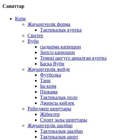
Санаттар
Киім
Жауынгерлік форма
Тактикалық куртка
Свитер
Вуби
сыдырма капюшон
Зипсіз капюшон
Темекі шегуге арналған куртка
Басқа Вуби
Жауынгерлік жейде
Футболка
Танк
Іш киім
Пижама
Тактикалық поло
Джинсы көйлек
Рейнджер шорттары
Жібектер
Спорт залы шорттары
Жауынгерлік шалбар
Тактикалық шалбар
Тактикалық шорт