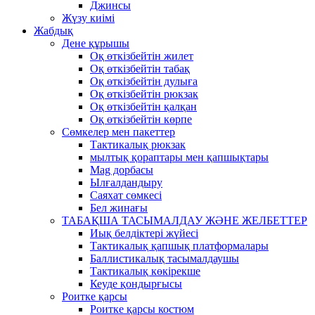
Джинсы
Жүзу киімі
Жабдық
Дене құрышы
Оқ өткізбейтін жилет
Оқ өткізбейтін табақ
Оқ өткізбейтін дулыға
Оқ өткізбейтін рюкзак
Оқ өткізбейтін қалқан
Оқ өткізбейтін көрпе
Сөмкелер мен пакеттер
Тактикалық рюкзак
мылтық қораптары мен қапшықтары
Mag дорбасы
Ылғалдандыру
Саяхат сөмкесі
Бел жинағы
ТАБАҚША ТАСЫМАЛДАУ ЖӘНЕ ЖЕЛБЕТТЕР
Иық белдіктері жүйесі
Тактикалық қапшық платформалары
Баллистикалық тасымалдаушы
Тактикалық көкірекше
Кеуде қондырғысы
Роитке қарсы
Роитке қарсы костюм