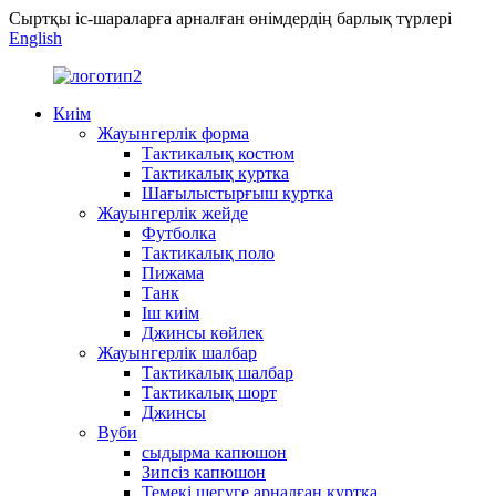
Сыртқы іс-шараларға арналған өнімдердің барлық түрлері
English
Киім
Жауынгерлік форма
Тактикалық костюм
Тактикалық куртка
Шағылыстырғыш куртка
Жауынгерлік жейде
Футболка
Тактикалық поло
Пижама
Танк
Іш киім
Джинсы көйлек
Жауынгерлік шалбар
Тактикалық шалбар
Тактикалық шорт
Джинсы
Вуби
сыдырма капюшон
Зипсіз капюшон
Темекі шегуге арналған куртка