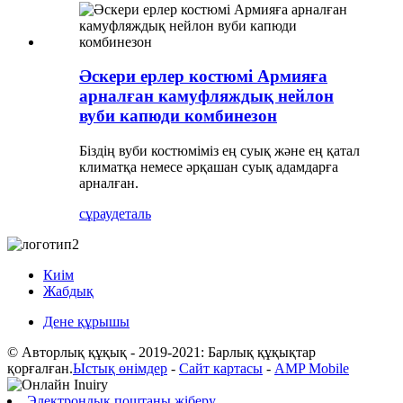
Әскери ерлер костюмі Армияға
арналған камуфляждық нейлон
вуби капюди комбинезон
Біздің вуби костюміміз ең суық және ең қатал
климатқа немесе әрқашан суық адамдарға
арналған.
сұрау
деталь
Киім
Жабдық
Дене құрышы
© Авторлық құқық - 2019-2021: Барлық құқықтар
қорғалған.
Ыстық өнімдер
-
Сайт картасы
-
AMP Mobile
Электрондық поштаны жіберу