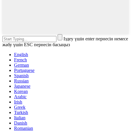
Іздеу үшін enter пернесін немесе
жабу үшін ESC пернесін басыңыз
English
French
German
Portuguese
Spanish
Russian
Japanese
Korean
Arabic
Irish
Greek
Turkish
Italian
Danish
Romanian