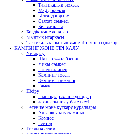
Тактикалық рюкзак
Mag дорбасы
Ылғалдандыру
Саяхат сөмкесі
Бел жинағы
Белдік және аспалар
Мылтық итарқасы
Тактикалық шынтақ және тізе жастықшалары
КАМПИНГ ЖӘНЕ ТІРІ КАЛУ
Ұйықтау
Шатыр және баспана
Ұйқы сөмкесі
Пончо лайнер
Кемпинг төсегі
Кемпинг төсеніші
Гамак
Пісіру
Пышақтар және құралдар
асхана және су бөтелкесі
Төтенше және құтқару құралдары
Алғашқы көмек жинағы
Компас
Гейтер
Гилли костюмі