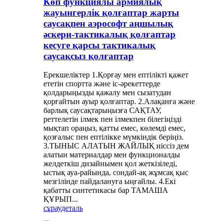
Көп функциялы армиялық
жауынгерлік қолғаптар жарты
саусақпен аэрософт аңшылық
әскери-тактикалық қолғаптар
кесуге қарсы тактикалық
саусақсыз қолғаптар
Ерекшеліктер 1.Қорғау мен ептілікті қажет
ететін спортта және іс-әрекеттерде
қолдарыңызды қажалу мен сызатудан
қорғайтын ауыр қолғаптар. 2.Алақанға және
барлық саусақтарыңызға САҚТАУ,
реттелетін ілмек пен ілмекпен білегіңізді
мықтап ораңыз, қатты емес, көлемді емес,
қозғалыс пен ептілікке мүмкіндік беріңіз.
3.ТЫНЫС АЛАТЫН ЖАЙЛЫҚ иіссіз дем
алатын материалдар мен функционалды
желдеткіш дизайнымен қол жеткізіледі,
ыстық ауа-райында, сондай-ақ жұмсақ қыс
мезгілінде пайдалануға ыңғайлы. 4.Екі
қабатты синтетикасы бар ТАМАША
ҚҰРЫП...
сұрау
деталь