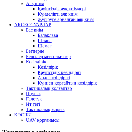
Аяқ киім
Қауіпсіздік аяқ киімдері
Күнделікті аяқ киім
Жүгіруге арналған аяқ киім
АКСЕССУАРЛАР
Бас киім
Балаклава
Шляпа
Шемаг
Бетперде
Белгілер мен пакеттер
Көзілдірік
Көзілдірік
Қауіпсіздік көзілдірігі
Атыс көзілдірігі
Күннен қорғайтын көзілдірік
Тактикалық қолғаптар
Шұлық
Галстук
Ит тегі
Тактикалық жарық
КӘСІБИ
UAV қорғанысы