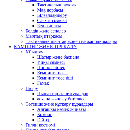
Тактикалық рюкзак
Mag дорбасы
Ылғалдандыру
Саяхат сөмкесі
Бел жинағы
Белдік және аспалар
Мылтық итарқасы
Тактикалық шынтақ және тізе жастықшалары
КАМПИНГ ЖӘНЕ ТІРІ КАЛУ
Ұйықтау
Шатыр және баспана
Ұйқы сөмкесі
Пончо лайнер
Кемпинг төсегі
Кемпинг төсеніші
Гамак
Пісіру
Пышақтар және құралдар
асхана және су бөтелкесі
Төтенше және құтқару құралдары
Алғашқы көмек жинағы
Компас
Гейтер
Гилли костюмі