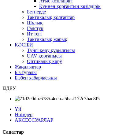
Атыс көзілдірігі
Күннен қорғайтын көзілдірік
Бетперде
Тактикалық қолғаптар
Шұлық
Галстук
Ит тегі
Тактикалық жарық
КӘСІБИ
Түнгі көру құрылғысы
UAV қорғанысы
Оптикалық көру
Жаңалықтар
Біз туралы
Бізбен хабарласыңы
ІЗДЕУ
Үй
Өнімдер
АКСЕССУАРЛАР
Санаттар