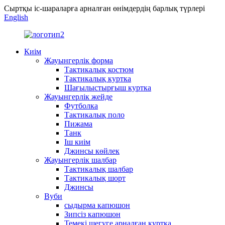
Сыртқы іс-шараларға арналған өнімдердің барлық түрлері
English
Киім
Жауынгерлік форма
Тактикалық костюм
Тактикалық куртка
Шағылыстырғыш куртка
Жауынгерлік жейде
Футболка
Тактикалық поло
Пижама
Танк
Іш киім
Джинсы көйлек
Жауынгерлік шалбар
Тактикалық шалбар
Тактикалық шорт
Джинсы
Вуби
сыдырма капюшон
Зипсіз капюшон
Темекі шегуге арналған куртка