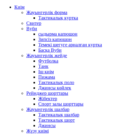
Киім
Жауынгерлік форма
Тактикалық куртка
Свитер
Вуби
сыдырма капюшон
Зипсіз капюшон
Темекі шегуге арналған куртка
Басқа Вуби
Жауынгерлік жейде
Футболка
Танк
Іш киім
Пижама
Тактикалық поло
Джинсы көйлек
Рейнджер шорттары
Жібектер
Спорт залы шорттары
Жауынгерлік шалбар
Тактикалық шалбар
Тактикалық шорт
Джинсы
Жүзу киімі