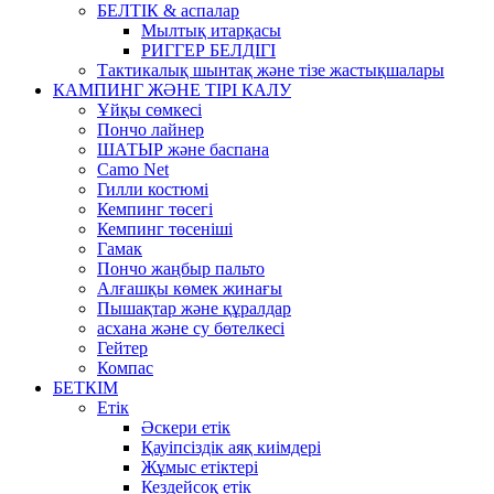
БЕЛТІК & аспалар
Мылтық итарқасы
РИГГЕР БЕЛДІГІ
Тактикалық шынтақ және тізе жастықшалары
КАМПИНГ ЖӘНЕ ТІРІ КАЛУ
Ұйқы сөмкесі
Пончо лайнер
ШАТЫР және баспана
Camo Net
Гилли костюмі
Кемпинг төсегі
Кемпинг төсеніші
Гамак
Пончо жаңбыр пальто
Алғашқы көмек жинағы
Пышақтар және құралдар
асхана және су бөтелкесі
Гейтер
Компас
БЕТКІМ
Етік
Әскери етік
Қауіпсіздік аяқ киімдері
Жұмыс етіктері
Кездейсоқ етік