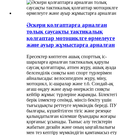
Әскери қолғаптарға арналған
толық саусақты тактикалық
қолғаптар мотоциклге өрмелеуге
және ауыр жұмыстарға арналған
Ересектер көптеген ашық спорттық іс-
шараларға арналған тактикалық қарулы
саусақ қолғаптары, атпен жүру, ашық ауада
белсенділік сияқты көп спорт түрлерімен
айналысады: велосипедпен жүру, міну,
мотоцикл, іс-шаралар және т.б. Сондай-ақ
ағаш өңдеу және ауыр өнеркәсіп сияқты
кейбір жұмыс түрлеріне жарамды. Білектегі
берік ілмектер сенімді, мінсіз бекіту үшін
тығыздықты реттеуге мүмкіндік береді. ПУ
былғары, күшейтілген тігіс және резеңке
қалыңдатылған кілемше буындары жоғары
қорғаныс ұсынады. Тыныс алу тесіктерін
жабатын дизайн және оның ыңғайлылығы
мен тез кептіру мүмкіндігін қамтамасыз ету