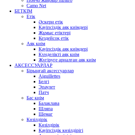
Пончо жаңбыр пальто
Camo Net
БЕТКІМ
Етік
Әскери етік
Қауіпсіздік аяқ киімдері
Жұмыс етіктері
Кездейсоқ етік
Аяқ киім
Қауіпсіздік аяқ киімдері
Күнделікті аяқ киім
Жүгіруге арналған аяқ киім
АКСЕССУАРЛАР
Бірыңғай аксессуарлар
Aiguillettes
Белгі
Эпаулет
Патч
Бас киім
Балаклава
Шляпа
Шемаг
Көзілдірік
Көзілдірік
Қауіпсіздік көзілдірігі