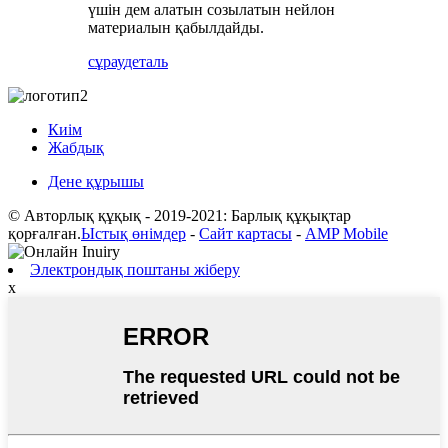
үшін дем алатын созылатын нейлон
материалын қабылдайды.
сұрау
деталь
Киім
Жабдық
Дене құрышы
© Авторлық құқық - 2019-2021: Барлық құқықтар
қорғалған.
Ыстық өнімдер
-
Сайт картасы
-
AMP Mobile
Электрондық поштаны жіберу
x