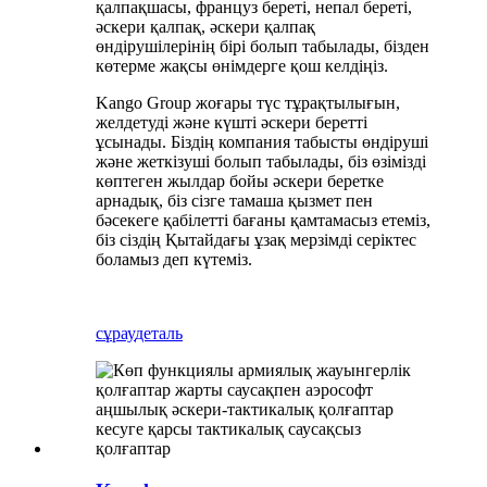
қалпақшасы, француз береті, непал береті,
әскери қалпақ, әскери қалпақ
өндірушілерінің бірі болып табылады, бізден
көтерме жақсы өнімдерге қош келдіңіз.
Kango Group жоғары түс тұрақтылығын,
желдетуді және күшті әскери беретті
ұсынады. Біздің компания табысты өндіруші
және жеткізуші болып табылады, біз өзімізді
көптеген жылдар бойы әскери беретке
арнадық, біз сізге тамаша қызмет пен
бәсекеге қабілетті бағаны қамтамасыз етеміз,
біз сіздің Қытайдағы ұзақ мерзімді серіктес
боламыз деп күтеміз.
сұрау
деталь