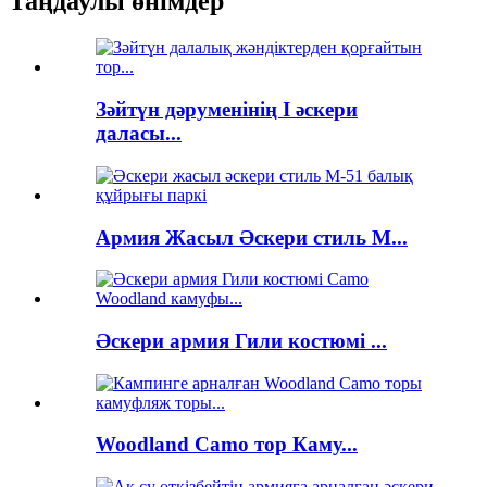
Таңдаулы өнімдер
Зәйтүн дәруменінің I әскери
даласы...
Армия Жасыл Әскери стиль М...
Әскери армия Гили костюмі ...
Woodland Camo тор Каму...