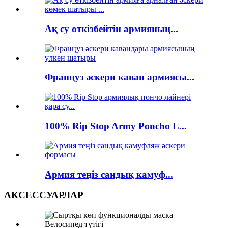
Ақ су өткізбейтін армияның...
Француз әскери каван армиясы...
100% Rip Stop Army Poncho L...
Армия теңіз сандық камуф...
АКСЕССУАРЛАР