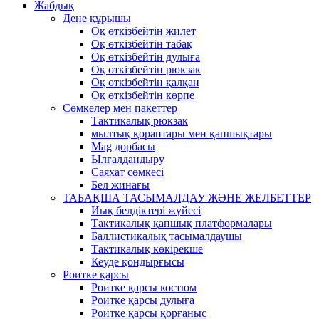
Жабдық
Дене құрышы
Оқ өткізбейтін жилет
Оқ өткізбейтін табақ
Оқ өткізбейтін дулыға
Оқ өткізбейтін рюкзак
Оқ өткізбейтін қалқан
Оқ өткізбейтін көрпе
Сөмкелер мен пакеттер
Тактикалық рюкзак
мылтық қораптары мен қапшықтары
Mag дорбасы
Ылғалдандыру
Саяхат сөмкесі
Бел жинағы
ТАБАҚША ТАСЫМАЛДАУ ЖӘНЕ ЖЕЛБЕТТЕР
Иық белдіктері жүйесі
Тактикалық қапшық платформалары
Баллистикалық тасымалдаушы
Тактикалық көкірекше
Кеуде қондырғысы
Роитке қарсы
Роитке қарсы костюм
Роитке қарсы дулыға
Роитке қарсы қорғаныс