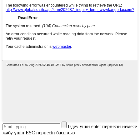
Іздеу үшін enter пернесін немесе
жабу үшін ESC пернесін басыңыз