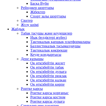
Басқа Вуби
Рейнджер шорттары
Жібектер
Спорт залы шорттары
Свитер
Жүзу киімі
Жабдық
Табақ тасушы және кеудешелер
Иық белдіктері жүйесі
Тактикалық қапшық платформалары
Баллистикалық тасымалдаушы
Тактикалық көкірекше
Кеуде қондырғысы
Дене құрышы
Оқ өткізбейтін жилет
Оқ өткізбейтін табақ
Оқ өткізбейтін дулыға
Оқ өткізбейтін рюкзак
Оқ өткізбейтін қалқан
Оқ өткізбейтін көрпе
Роитке қарсы
Роитке қарсы қорғаныс
Роитке қарсы костюм
Роитке қарсы дулыға
Сөмкелер мен пакеттер