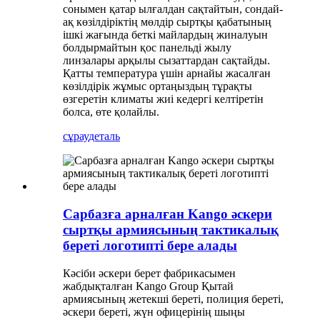
сонымен қатар ылғалдан сақтайтын, сондай-
ақ көзілдіріктің мөлдір сыртқы қабатының
ішкі жағында беткі майлардың жиналуын
болдырмайтын қос панельді жылу
линзалары арқылы сызаттардан сақтайды.
Қатты температура үшін арнайы жасалған
көзілдірік жұмыс ортаңыздың тұрақты
өзгеретін климаты жиі кедергі келтіретін
болса, өте қолайлы.
сұрау
деталь
Сарбазға арналған Kango әскери
сыртқы армиясының тактикалық
береті логотипті бере алады
Кәсіби әскери берет фабрикасымен
жабдықталған Kango Group Қытай
армиясының жетекші береті, полиция береті,
әскери береті, жүн офицерінің шыңы