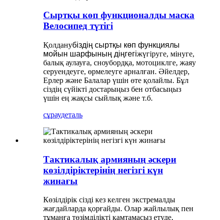
Сыртқы көп функционалды маска
Велосипед түтігі
Қолдану
біздің сыртқы көп функциялы
мойын шарфының діңгегі
жүгіруге, мінуге,
балық аулауға, сноубордқа, мотоциклге, жаяу
серуендеуге, өрмелеуге арналған. Әйелдер,
Ерлер және Балалар үшін өте қолайлы. Бұл
сіздің сүйікті достарыңыз бен отбасыңыз
үшін ең жақсы сыйлық және т.б.
сұрау
деталь
Тактикалық армияның әскери
көзілдіріктерінің негізгі күн
жинағы
Көзілдірік сізді кез келген экстремалды
жағдайларда қорғайды. Олар жайлылық пен
тұманға төзімділікті қамтамасыз етуде,