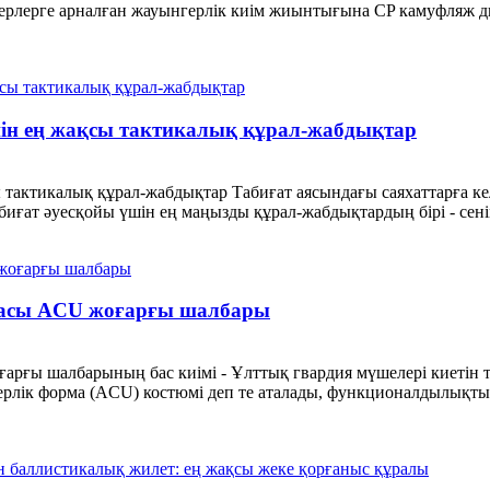
лерге арналған жауынгерлік киім жиынтығына CP камуфляж диза
шін ең жақсы тактикалық құрал-жабдықтар
 тактикалық құрал-жабдықтар Табиғат аясындағы саяхаттарға к
иғат әуесқойы үшін ең маңызды құрал-жабдықтардың бірі - сенім
асы ACU жоғарғы шалбары
ғы шалбарының бас киімі - Ұлттық гвардия мүшелері киетін 
герлік форма (ACU) костюмі деп те аталады, функционалдылықты