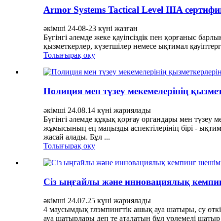
Armor Systems Tactical Level IIIA серт
әкімші 24-08-23 күні жазған
Бүгінгі әлемде жеке қауіпсіздік пен қорғаныс бар
қызметкерлер, күзетшілер немесе ықтимал қауіптерг
Толығырақ оқу
Полиция мен түзеу мекемелерінің қызмет
әкімші 24.08.14 күні жариялады
Бүгінгі әлемде құқық қорғау органдары мен түзеу м
жұмысының ең маңызды аспектілерінің бірі - ықт
жасай алады. Бұл ...
Толығырақ оқу
Сіз ыңғайлы және инновациялық кемпинг
әкімші 24.07.25 күні жариялады
4 маусымдық глэмпингтік ашық ауа шатыры, су өткі
ауа шатырлары деп те аталатын бұл үрлемелі шаты