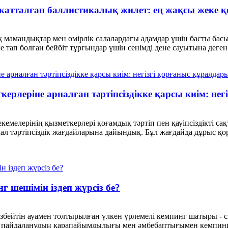
ификатталған баллистикалық жилет: ең жақсы жеке
лық мамандықтар мен өмірлік салалардағы адамдар үшін басты ба
е тап болған бейбіт тұрғындар үшін сенімді дене сауытына деген
керлеріне арналған тәртіпсіздікке қарсы киім: не
екемелерінің қызметкерлері қоғамдық тәртіп пен қауіпсіздікті с
имал тәртіпсіздік жағдайларына дайындық. Бұл жағдайда дұрыс
 шешімін іздеп жүрсіз бе?
збейтін ауамен толтырылған үлкен үрлемелі кемпинг шатыры - с
р пайдаланудың қарапайымдылығы мен әмбебаптығымен кемпинг 