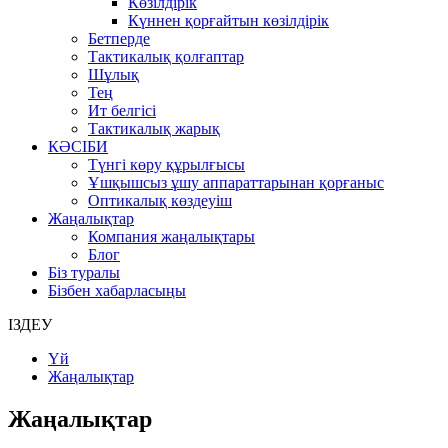
Көзілдірік
Күннен қорғайтын көзілдірік
Бетперде
Тактикалық қолғаптар
Шұлық
Тең
Ит белгісі
Тактикалық жарық
КӘСІБИ
Түнгі көру құрылғысы
Ұшқышсыз ұшу аппараттарынан қорғаныс
Оптикалық көздеуіш
Жаңалықтар
Компания жаңалықтары
Блог
Біз туралы
Бізбен хабарласыңы
ІЗДЕУ
Үй
Жаңалықтар
Жаңалықтар