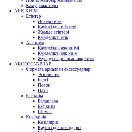
Пончо жаңбыр жамылғысы
Камуфляж торы
АЯҚ КИІМ
Етіктер
Әскери етік
Қауіпсіздік етіктері
Жұмыс етіктері
Күнделікті етік
Аяқ киім
Қауіпсіздік аяқ киімі
Күнделікті аяқ киім
Жүгіруге арналған аяқ киім
АКСЕССУАРЛАР
Формаға арналған аксессуарлар
Эгюлеттер
Белгі
Погон
Патч
Бас киім
Балаклава
Бас киім
Шемаг
Көзілдірік
Көзілдірік
Қауіпсіздік көзілдірігі