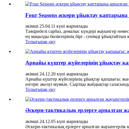
Four Seasons әскери ұйықтау қаптарын
әкімші 25.04.11 күні жариялады
Тәжірибелі сарбаз, демалыс күндері жауынгер неме
ең маңызды бөліктерінің бірі - сенімді ұйықтайтын
Толығырақ оқу
Арнайы күштер жүйелерінің ұйықтау 
әкімші 24.12.20 күні жариялады
Арнайы күштер жүйелерінің ұйықтау қапшығы: жан-
өзгеріс әкелуі мүмкін. Сыртқы жабдықтар саласын
Толығырақ оқу
Әскери-тактикалық ерлерге арналған ж
әкімші 24.12.05 күні жариялады
Әскери-тактикалық ерлерге арналған жауынгерлік 