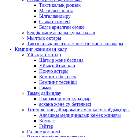
Тактикалық рюкзак
Магиялық қалта
Ылғалдандыру
Саяхат сөмкесі
Белге арналған сөмке
Белдік және аспалы құрылғылар
Мылтық оқтары
Тактикалық шынтақ және тізе жастықшалары
Кемпинг және аман қалу
Ұйықтап жатыр
Шатыр және баспана
Ұйықтайтын қап
Пончо астары
Кемпингтік төсек
Кемпинг төсеніші
Гамак
Тамақ дайындау
Пышақтар мен құралдар
асхана және су бөтелкесі
Төтенше жағдайлар және аман қалу жабдықтары
Алғашқы медициналық көмек жинағы
Компас
Гейтер
Гиллие костюмі