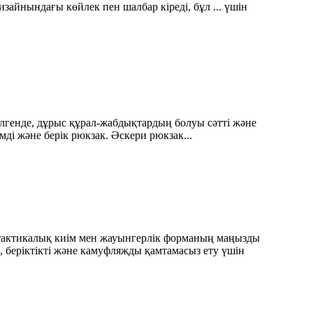
йнындағы көйлек пен шалбар кіреді, бұл ... үшін
елгенде, дұрыс құрал-жабдықтардың болуы сәтті және
ді және берік рюкзак. Әскери рюкзак...
тактикалық киім мен жауынгерлік форманың маңызды
, беріктікті және камуфляжды қамтамасыз ету үшін