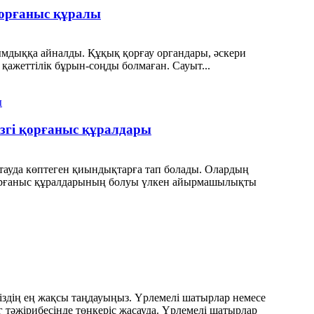
 қорғаныс құралы
сымдыққа айналды. Құқық қорғау органдары, әскери
 қажеттілік бұрын-соңды болмаған. Сауыт...
гізгі қорғаныс құралдары
ақтауда көптеген қиындықтарға тап болады. Олардың
 қорғаныс құралдарының болуы үлкен айырмашылықты
іздің ең жақсы таңдауыңыз. Үрлемелі шатырлар немесе
тәжірибесінде төңкеріс жасауда. Үрлемелі шатырлар