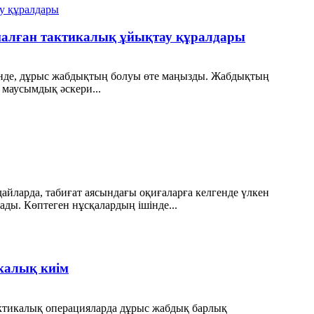
рналған тактикалық ұйықтау құралдары
лгенде, дұрыс жабдықтың болуы өте маңызды. Жабдықтың
 маусымдық әскери...
йларда, табиғат аясындағы оқиғаларға келгенде үлкен
ды. Көптеген нұсқалардың ішінде...
калық киім
актикалық операцияларда дұрыс жабдық барлық