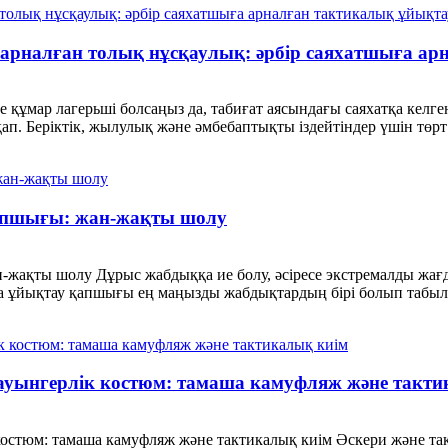
а арналған толық нұсқаулық: әрбір саяхатшыға а
се құмар лагерьші болсаңыз да, табиғат аясындағы саяхатқа ке
 қап. Беріктік, жылулық және әмбебаптықты іздейтіндер үшін төрт
қапшығы: жан-жақты шолу
жақты шолу Дұрыс жабдыққа ие болу, әсіресе экстремалды жағда
да ұйықтау қапшығы ең маңызды жабдықтардың бірі болып табыла
ауынгерлік костюм: тамаша камуфляж және такти
костюм: тамаша камуфляж және тактикалық киім Әскери және т