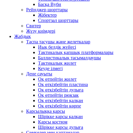
Басқа Вуби
Рейнджер шорттары
Жібектер
Спортзал шорттары
Свитер
Жүзу киімдері
Жабдық
Таспа тасушы және желеткалар
Иық белдік жүйесі
Тактикалық қапшық платформалары
Баллистикалық тасымалдаушы
Тактикалық жилет
Кеуде ілмегі
Дене сауыты
Оқ өтпейтін жилет
Оқ өткізбейтін пластина
Оқ өткізбейтін дулыға
Оқ өтпейтін рюкзак
Оқ өткізбейтін қалқан
Оқ өткізбейтін көрпе
Қарсылыққа қарсы
Шірікке қарсы қалқан
Қарсы костюм
Шірікке қарсы дулыға
Сөмкелер мен қаптамалар