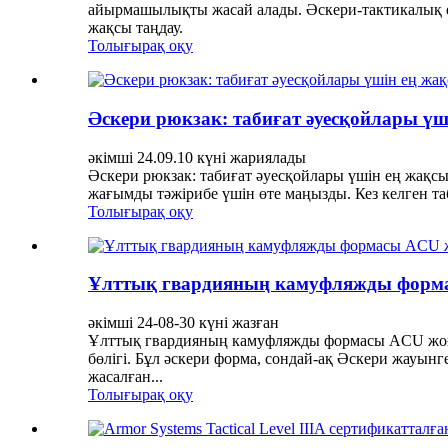
айырмашылықты жасай алады. Әскери-тактикалық ер
жақсы таңдау.
Толығырақ оқу
Әскери рюкзак: табиғат әуесқойлары ү
әкімші 24.09.10 күні жариялады
Әскери рюкзак: табиғат әуесқойлары үшін ең жақсы
жағымды тәжірибе үшін өте маңызды. Кез келген таб
Толығырақ оқу
Ұлттық гвардияның камуфляжды форм
әкімші 24-08-30 күні жазған
Ұлттық гвардияның камуфляжды формасы ACU жоғар
бөлігі. Бұл әскери форма, сондай-ақ Әскери жауын
жасалған...
Толығырақ оқу