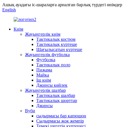
Ашық ауадағы іс-шараларға арналған барлық түрдегі өнімдер
English
Киім
Жауынгерлік киім
Тактикалық костюм
Тактикалық күртеше
Шағылысатын күртеше
Жауынгерлік футболка
Футболка
Тактикалық поло
Пижама
Майка
Іш киім
Джинсы көйлек
Жауынгерлік шалбар
Тактикалық шалбар
Тактикалық шорттар
Джинсы
Вуби
сыдырмасы бар капюшон
Сыдырмасы жоқ жемпір
Темекі шегетін күртешесі